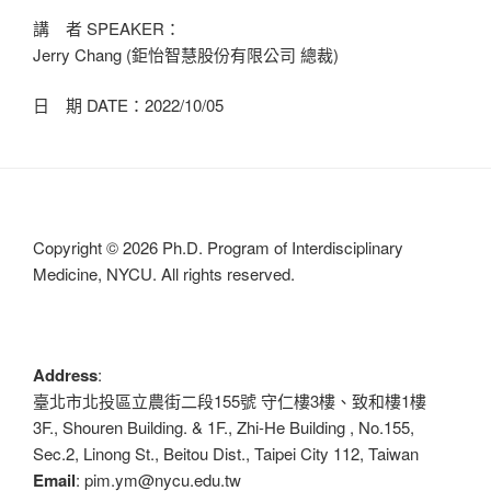
講 者 SPEAKER：
Jerry Chang (鉅怡智慧股份有限公司 總裁)
日 期 DATE：2022/10/05
Copyright © 2026 Ph.D. Program of Interdisciplinary
Medicine, NYCU. All rights reserved.
Address
:
臺北市北投區立農街二段155號 守仁樓3樓、致和樓1樓
3F., Shouren Building. & 1F., Zhi-He Building , No.155,
Sec.2, Linong St., Beitou Dist., Taipei City 112, Taiwan
Email
: pim.ym@nycu.edu.tw