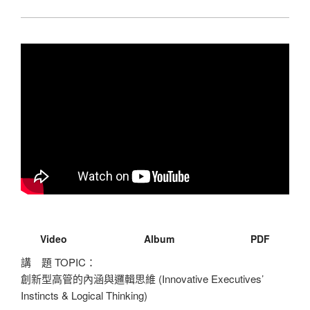
Video
Album
PDF
講 題 TOPIC：
創新型高管的內涵與邏輯思維 (Innovative Executives’
Instincts & Logical Thinking)