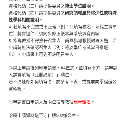
資格代碼（三）請提供委員之
博士學位證明
。
資格代碼（四）請提供委員之
研究領域屬於稀少性或特殊
性學科相關證明
。
𝟒. 若填寫不完整或不正確（例：只填寫校名、填錯主聘單
位）將會退件，須同步修正紙本與系統填寫內容。
𝟓. 指導教授不得擔任召集人，請與指導教授討論人選。若
申請時無法確認召集人（例：將於學位考試當日推選
出），申請書上可先不註明召集人。
③線上申請後列印申請書，A4直式，並填寫下方「請申請
人詳實填寫（此欄必填）」欄位。
若不清楚應如何填寫者，請參考下表，或提前向學程辦公
室確認。
④申請書由申請人及兩位指導教授
親筆簽名
。
⑤將申請資料送至守仁樓302辦公室。