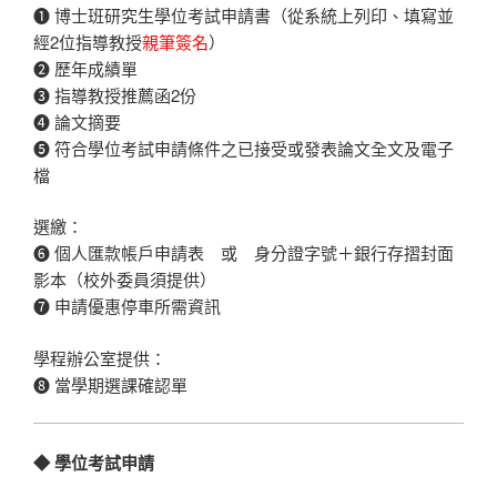
❶ 博士班研究生學位考試申請書（從系統上列印、填寫並
經2位指導教授
親筆簽名
）
❷ 歷年成績單
❸ 指導教授推薦函2份
❹ 論文摘要
❺ 符合學位考試申請條件之已接受或發表論文全文及電子
檔
選繳：
❻ 個人匯款帳戶申請表 或 身分證字號＋銀行存摺封面
影本（校外委員須提供）
❼ 申請優惠停車所需資訊
學程辦公室提供：
❽ 當學期選課確認單
◆ 學位考試申請