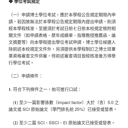
◆ 學位考試規定
（一）申請博士學位考試，應於本學程公告規定期限內申
請，若因故無法於本學程公告規定期限內提出申請，則須
經本學程核准，至遲須於考試日前七日依本校規定檢附相
關文件（如申請表格、歷年成績單、指導教授推薦函、論
文摘要等）向本學程提出學位考試申請，博士學位候選人
除前述本校規定文件外，另須提供本學程制訂之博士班畢
業資格審查文件供審，待前述審查項目皆經核准後方得舉
行學位考試。
（二）申請條件：
𝟏. 符合下列條件之一，始可進行口試：
(𝟏) 至少一篇影響係數（impact factor）大於（含）5.0 之
論文或 SCI 原始論文（學門排名前 25%）已接受或發表。
(𝟐) 至少二篇 SCI、SSCI、EI 原始論文已接受或發表。