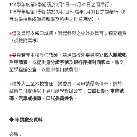
114學年度第2學期請於2月1日～7月31日之間舉行，
115學年度第1學期請於9月1日～隔年1月31日之間舉行（8
月為學校系統轉換新學期所需之作業時間）。
※
僅委員可支領口試費，實體參與之校外委員可支領交通費
（須檢附票根）。
※
委員若非本校專任教師，請通知校外委員填寫
個人匯款帳
戶申請表
，或提供
身分證字號
及
銀行存摺封面影本
，繳交
至學程辦公室，以便申報口試費用。
※
校外人士至本校擔任口試委員，可申請優惠停車，請於口
試前三日提供以下資訊給學程辦公室：
口試日期、車牌號
碼、汽車或機車、口試委員姓名
。
◆ 申請繳交資料
必繳：