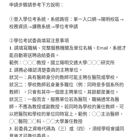
申請步驟請參考下方說明：
①登入學位考系統，系統路徑：單一入口網→陽明校區→
校務資訊→課務系統→學位考申請
②學位考試委員填寫注意事項
𝟏. 請填寫職稱、完整服務機關及單位名稱、Email，系統才
能自動寄送聘函給委員。
範例：◯◯◯教授，國立陽明交通大學◯◯◯研究所
𝟐. 請務必確認清楚委員的主聘單位。
狀況一：具有醫師身分的教師可能主聘在醫院或學校。
狀況二：學校教師若身兼多職位（例：同時是多個系所的
教師），只會有其中一個是主聘單位，其餘都是兼任。
狀況三：一般而言，服務單位若為醫院，職稱通常為醫
師，不應為教授或副教授。若同時為學校的兼任教師，可
以把醫院和學校的單位同時寫上。範例：◯◯主治醫師，
◯◯醫院◯◯科、◯◯大學兼任教授
𝟑. 若委員之資格代碼為（三）或（四），須經學程會議同
意後才可擔任委員。