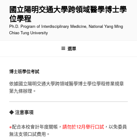
跳
國立陽明交通大學跨領域醫學博士學
至
位學程
主
要
Ph.D. Program of Interdisciplinary Medicine, National Yang Ming
內
Chiao Tung University
容
選單
博士班學位考試
依據國立陽明交通大學跨領域醫學博士學位學程修業規章
第九條辦理。
◆ 注意事項
※
配合本校會計年度關帳，
請勿於12月舉行口試
，以免委員
無法支領口試費用。