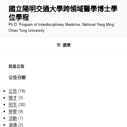
跳
國立陽明交通大學跨領域醫學博士學
至
位學程
主
要
Ph.D. Program of Interdisciplinary Medicine, National Yang Ming
內
Chiao Tung University
容
選單
訊息公告
公告分類
公告
(18)
徵才
(3)
招生
(32)
榮譽
(9)
活動
(1)
演講
(2)