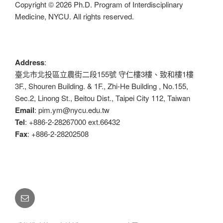
Copyright © 2026 Ph.D. Program of Interdisciplinary
Medicine, NYCU. All rights reserved.
Address
:
臺北市北投區立農街二段155號 守仁樓3樓、致和樓1樓
3F., Shouren Building. & 1F., Zhi-He Building , No.155,
Sec.2, Linong St., Beitou Dist., Taipei City 112, Taiwan
Email
: pim.ym@nycu.edu.tw
Tel
: +886-2-28267000 ext.66432
Fax
: +886-2-28202508
Email:
pim.ym@nycu.edu.tw