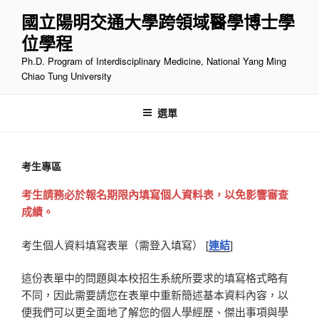
跳
國立陽明交通大學跨領域醫學博士學
至
位學程
主
要
Ph.D. Program of Interdisciplinary Medicine, National Yang Ming
內
Chiao Tung University
容
選單
考生專區
考生請務必於報名期限內填寫個人資料表，以免影響審查
成績。
考生個人資料填寫表單（需登入填寫） [
連結
]
這份表單中的問題與本校招生系統所要求的填寫格式略有
不同，因此需要請您在表單中重新簡述基本資料內容，以
便我們可以更全面地了解您的個人學經歷、傑出事項與學