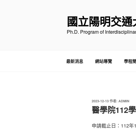
跳
至
國立陽明交通
主
要
Ph.D. Program of Interdisciplin
內
容
最新消息
網站導覽
學程
發
2023-12-13
作者:
ADMIN
佈
醫學院112
於
申請截止日：112年12