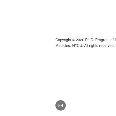
導
文
覽
章
Copyright © 2026 Ph.D. Program of In
Medicine, NYCU. All rights reserved.
Email:
pim.ym@nycu.edu.tw