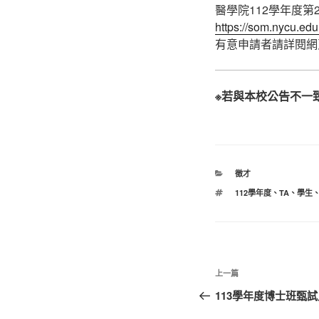
醫學院112學年度
https://som.nycu.edu
有意申請者請詳閱網
※若與本校公告不一
分
徵才
類
標
112學年度
、
TA
、
學生
籤
文
上
上一篇
章
一
113學年度博士班甄
篇