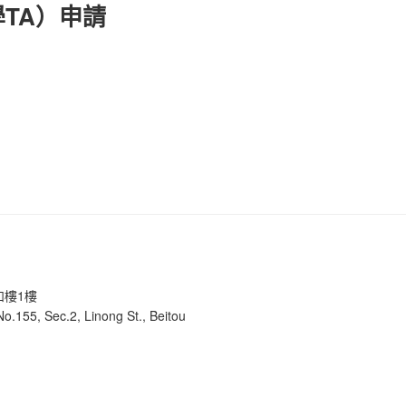
TA）申請
和樓1樓
 No.155, Sec.2, Linong St., Beitou