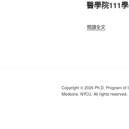
兼
佈
醫學院111
於
度
任
第
教
1
學
〈醫
閱讀全文
學
助
學
期
理
院
勞
（教
111
僱
學
學
型
TA）
年
兼
申
度
任
請〉
第
教
2
學
Copyright © 2026 Ph.D. Program of In
學
助
Medicine, NYCU. All rights reserved.
期
理
勞
（教
僱
學
型
TA）
兼
申