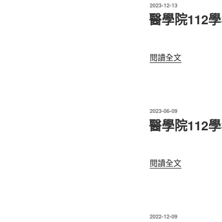
發
2023-12-13
佈
醫學院112
於
〈醫
閱讀全文
學
院
112
學
發
2023-06-09
年
佈
醫學院112
於
度
第
2
〈醫
閱讀全文
學
學
期
院
勞
112
僱
學
型
發
2022-12-09
年