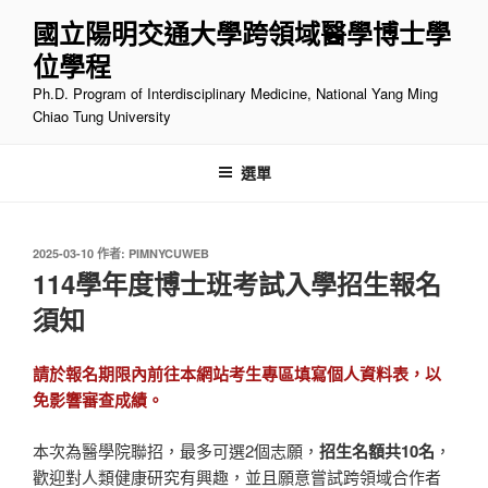
跳
國立陽明交通大學跨領域醫學博士學
至
位學程
主
要
Ph.D. Program of Interdisciplinary Medicine, National Yang Ming
內
Chiao Tung University
容
選單
發
2025-03-10
作者:
PIMNYCUWEB
佈
114學年度博士班考試入學招生報名
於
須知
請於報名期限內前往本網站考生專區填寫個人資料表，以
免影響審查成績。
本次為醫學院聯招，最多可選2個志願，
招生名額共10名
，
歡迎對人類健康研究有興趣，並且願意嘗試跨領域合作者