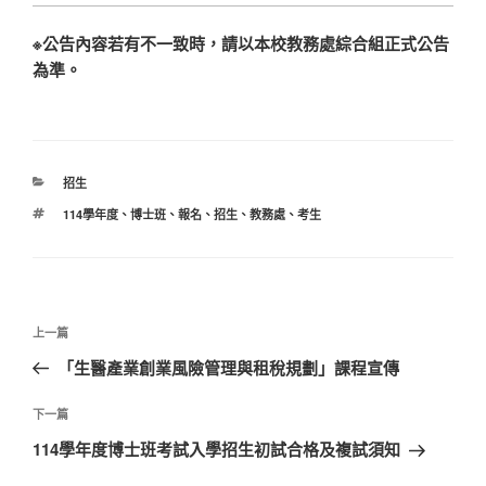
※公告內容若有不一致時，請以本校教務處綜合組正式公告
為準。
分
招生
類
標
114學年度
、
博士班
、
報名
、
招生
、
教務處
、
考生
籤
文
上
上一篇
章
一
「生醫產業創業風險管理與租稅規劃」課程宣傳
導
篇
覽
文
下
下一篇
章
一
114學年度博士班考試入學招生初試合格及複試須知
篇