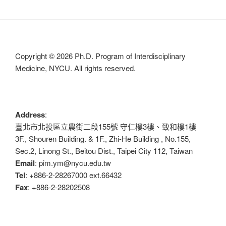
文
章
Copyright © 2026 Ph.D. Program of Interdisciplinary
Medicine, NYCU. All rights reserved.
Address
:
臺北市北投區立農街二段155號 守仁樓3樓、致和樓1樓
3F., Shouren Building. & 1F., Zhi-He Building , No.155,
Sec.2, Linong St., Beitou Dist., Taipei City 112, Taiwan
Email
: pim.ym@nycu.edu.tw
Tel
: +886-2-28267000 ext.66432
Fax
: +886-2-28202508