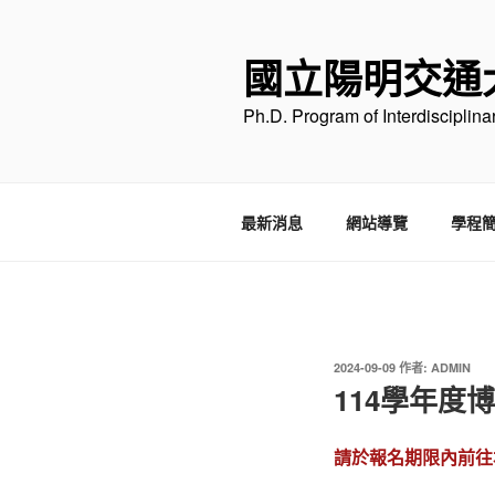
跳
至
國立陽明交通
主
要
Ph.D. Program of Interdisciplin
內
容
最新消息
網站導覽
學程
發
2024-09-09
作者:
ADMIN
佈
114學年度
於
請於報名期限內前往