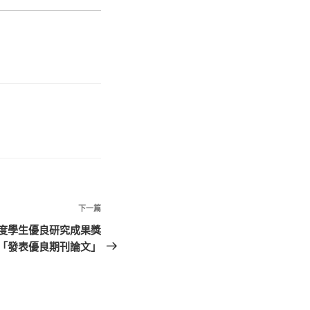
下
下一篇
一
年度學生優良研究成果獎
篇
「發表優良期刊論文」
文
章