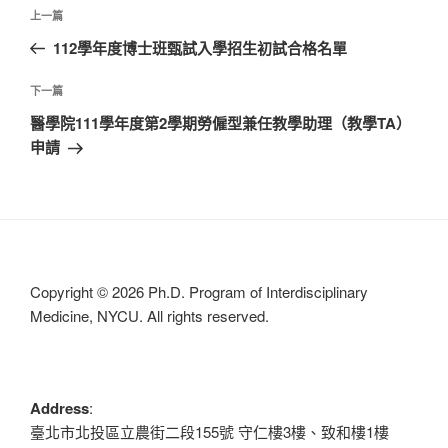
文
上
上一篇
章
一
112學年度博士班甄試入學招生初試合格名單
導
篇
覽
文
下
下一篇
章
一
醫學院111學年度第2學期勞僱型兼任教學助理（教學TA）
篇
申請
文
章
Copyright © 2026 Ph.D. Program of Interdisciplinary
Medicine, NYCU. All rights reserved.
Address
:
臺北市北投區立農街二段155號 守仁樓3樓、致和樓1樓