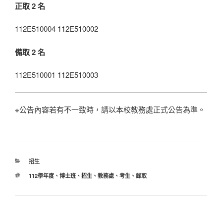
正取 2 名
112E510004 112E510002
備取 2 名
112E510001 112E510003
※公告內容若有不一致時，請以本校教務處正式公告為準。
分
招生
類
標
112學年度
、
博士班
、
招生
、
教務處
、
考生
、
錄取
籤