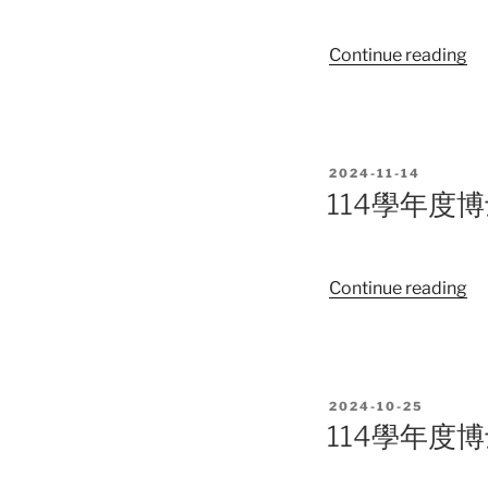
甄
格
試
及
“1
Continue reading
入
複
學
學
試
年
招
須
度
生
知
博
報
POSTED
2024-11-14
士
名
ON
114學年度
班
須
考
知
試
“1
Continue reading
入
學
學
年
招
度
生
博
錄
POSTED
2024-10-25
士
取
ON
114學年度
班
名
甄
單