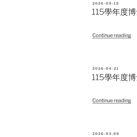
POSTED
2026-05-15
ON
115學年度
“1
Continue reading
學
年
度
博
POSTED
2026-04-21
士
ON
115學年度
班
考
試
“1
Continue reading
入
學
學
年
招
度
生
博
榜
POSTED
2026-03-06
士