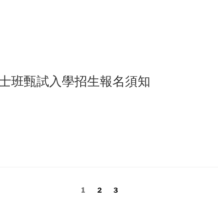
14
博士班甄試入學招生報名須知
”
14
Page
Page
Page
1
2
3