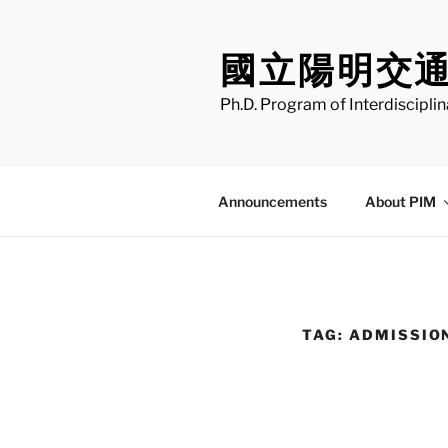
Skip
to
國立陽明交
content
Ph.D. Program of Interdiscipli
Announcements
About PIM
TAG:
ADMISSIO