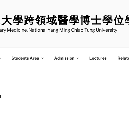
通大學跨領域醫學博士學位
nary Medicine, National Yang Ming Chiao Tung University
Students Area
Admission
Lectures
Relat
N