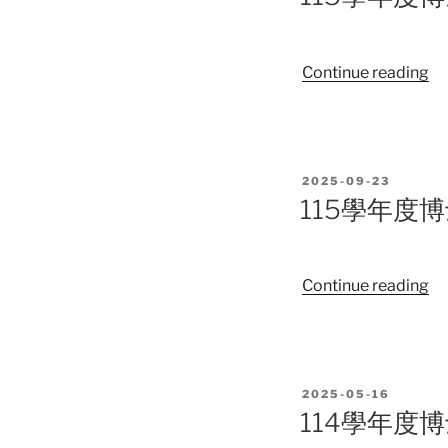
班
須
甄
知
試
“1
Continue reading
入
學
學
年
招
度
生
博
錄
POSTED
2025-09-23
士
取
ON
115學年度
班
名
甄
單
試
“1
Continue reading
入
學
學
年
招
度
生
博
初
POSTED
2025-05-16
士
試
ON
114學年度
班
合